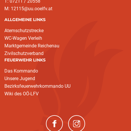
T: 07211 / 20558
M: 12115@uu.ooelfv.at
ALLGEMEINE LINKS
Atemschutzstrecke
WC-Wagen Verleih
Marktgemeinde Reichenau
Zivilschutzverband
FEUERWEHR LINKS
Das Kommando
Unsere Jugend
Bezirksfeuerwehrkommando UU
Wiki des OÖ-LFV
(neues Fenster)
(neues Fenster)