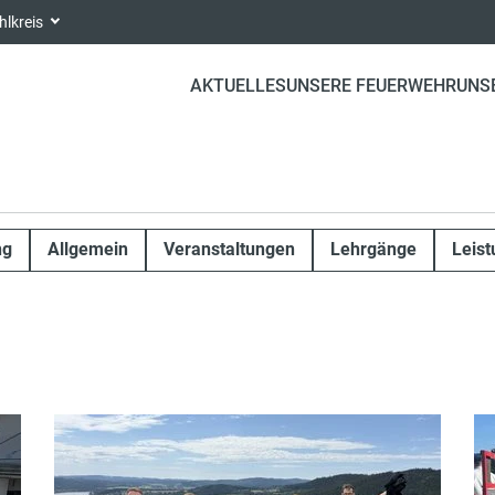
hlkreis
AKTUELLES
UNSERE FEUERWEHR
UNS
ng
Allgemein
Veranstaltungen
Lehrgänge
Leis