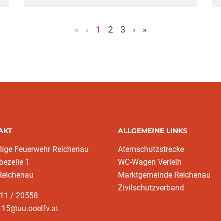
«
‹
1
2
3
›
»
(aktuell)
AKT
ALLGEMEINE LINKS
llige Feuerwehr Reichenau
Atemschutzstrecke
ezeile 1
WC-Wagen Verleih
Reichenau
Marktgemeinde Reichenau
Zivilschutzverband
211 / 20558
115@uu.ooelfv.at