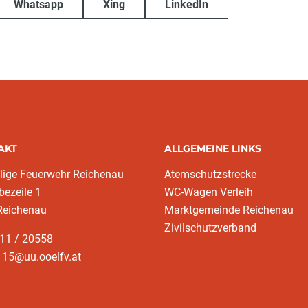
Whatsapp
Xing
LinkedIn
AKT
ALLGEMEINE LINKS
llige Feuerwehr Reichenau
Atemschutzstrecke
ezeile 1
WC-Wagen Verleih
Reichenau
Marktgemeinde Reichenau
Zivilschutzverband
211 / 20558
115@uu.ooelfv.at