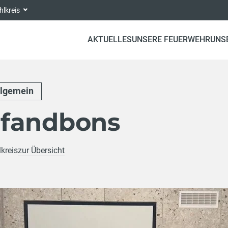
hlkreis
AKTUELLES
UNSERE FEUERWEHR
UNS
llgemein
fandbons
kreis
zur Übersicht